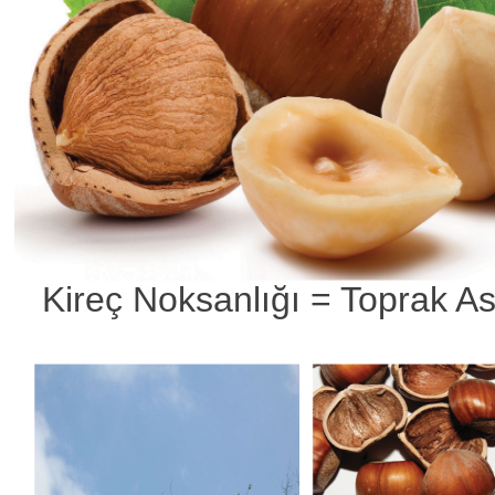
Kireç Noksanlığı = Toprak Asi