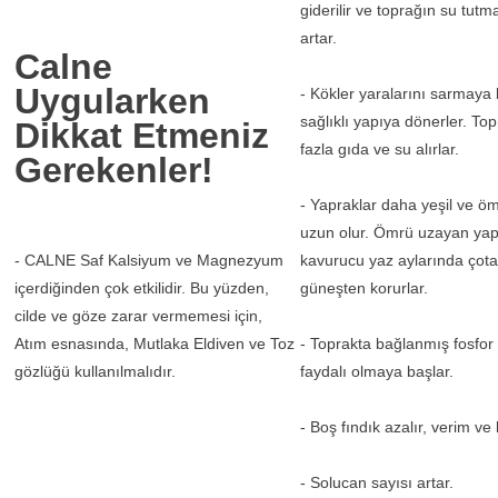
giderilir ve toprağın su tutma
artar.
Calne
Uygularken
- Kökler yaralarını sarmaya 
sağlıklı yapıya dönerler. To
Dikkat Etmeniz
fazla gıda ve su alırlar.
Gerekenler!
- Yapraklar daha yeşil ve ö
uzun olur. Ömrü uzayan yap
- CALNE Saf Kalsiyum ve Magnezyum
kavurucu yaz aylarında çota
içerdiğinden çok etkilidir. Bu yüzden,
güneşten korurlar.
cilde ve göze zarar vermemesi için,
Atım esnasında, Mutlaka Eldiven ve Toz
- Toprakta bağlanmış fosfor 
gözlüğü kullanılmalıdır.
faydalı olmaya başlar.
- Boş fındık azalır, verim ve k
- Solucan sayısı artar.