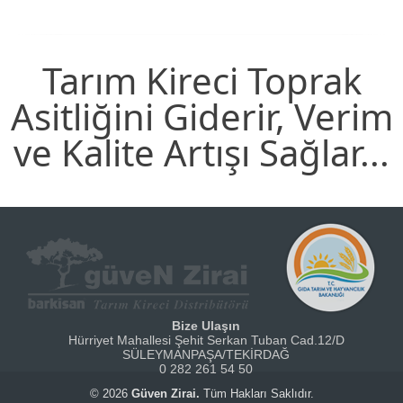
Tarım Kireci Toprak
Asitliğini Giderir, Verim
ve Kalite Artışı Sağlar...
Bize Ulaşın
Hürriyet Mahallesi Şehit Serkan Tuban Cad.12/D
SÜLEYMANPAŞA/TEKİRDAĞ
0 282 261 54 50
© 2026
Güven Zirai.
Tüm Hakları Saklıdır.