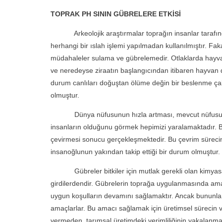
TOPRAK PH SININ GÜBRELERE ETKİSİ
Arkeolojik araştırmalar toprağın insanlar tarafından 
herhangi bir ıslah işlemi yapılmadan kullanılmıştır. Fak
müdahaleler sulama ve gübrelemedir. Otlaklarda hayvanl
ve neredeyse ziraatın başlangıcından itibaren hayvan dı
durum canlıları doğuştan ölüme değin bir beslenme çaba
olmuştur.
Dünya nüfusunun hızla artması, mevcut nüfusun yete
insanların olduğunu görmek hepimizi yaralamaktadır. Bit
çevirmesi sonucu gerçekleşmektedir. Bu çevrim sürecind
insanoğlunun yakından takip ettiği bir durum olmuştur.
Gübreler bitkiler için mutlak gerekli olan kimyasal bi
girdilerdendir. Gübrelerin toprağa uygulanmasında amaç 
uygun koşulların devamını sağlamaktır. Ancak bununla bi
amaçlarlar. Bu amacı sağlamak için üretimsel sürecin v
vermeden, tarımsal üretimdeki verimliliğinin yakalanm