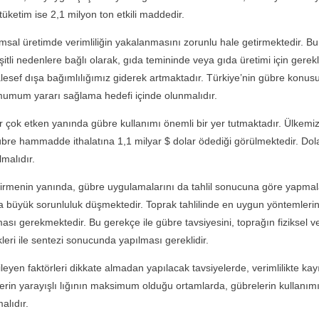
tüketim ise 2,1 milyon ton etkili maddedir.
üretimde verimliliğin yakalanmasını zorunlu hale getirmektedir. Bu
eşitli nedenlere bağlı olarak, gıda temininde veya gıda üretimi için gerek
sef dışa bağımlılığımız giderek artmaktadır. Türkiye’nin gübre konusu
simumum yararı sağlama hedefi içinde olunmalıdır.
k etken yanında gübre kullanımı önemli bir yer tutmaktadır. Ülkemiz 
bre hammadde ithalatına 1,1 milyar $ dolar ödediği görülmektedir. Dola
malıdır.
menin yanında, gübre uygulamalarını da tahlil sonucuna göre yapmal
 da büyük sorunluluk düşmektedir. Toprak tahlilinde en uygun yöntemleri
ası gerekmektedir. Bu gerekçe ile gübre tavsiyesini, toprağın fiziksel ve
eri ile sentezi sonucunda yapılması gereklidir.
 faktörleri dikkate almadan yapılacak tavsiyelerde, verimlilikte kayıpl
lerin yarayışlı lığının maksimum olduğu ortamlarda, gübrelerin kullanımın
alıdır.