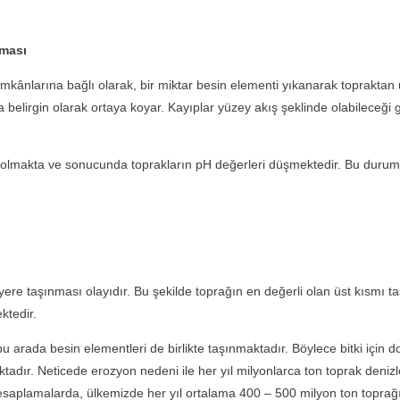
şması
larına bağlı olarak, bir miktar besin elementi yıkanarak topraktan u
a belirgin olarak ortaya koyar. Kayıplar yüzey akış şeklinde olabileceğ
ta ve sonucunda toprakların pH değerleri düşmektedir. Bu durum ise
 taşınması olayıdır. Bu şekilde toprağın en değerli olan üst kısmı ta
ktedir.
ada besin elementleri de birlikte taşınmaktadır. Böylece bitki için do
adır. Neticede erozyon nedeni ile her yıl milyonlarca ton toprak denizl
 hesaplamalarda, ülkemizde her yıl ortalama 400 – 500 milyon ton toprağ