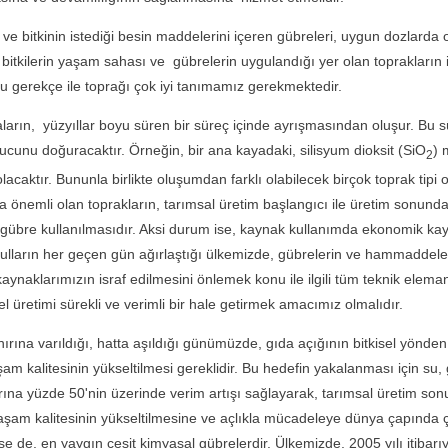
tkinin istediği besin maddelerini içeren gübreleri, uygun dozlarda
ilerin yaşam sahası ve gübrelerin uygulandığı yer olan toprakların i
Bu gerekçe ile toprağı çok iyi tanımamız gerekmektedir.
n, yüzyıllar boyu süren bir süreç içinde ayrışmasından oluşur. Bu 
sonucunu doğuracaktır. Örneğin, bir ana kayadaki, silisyum dioksit (SiO
) 
2
aktır. Bununla birlikte oluşumdan farklı olabilecek birçok toprak tipi o
a da önemli olan toprakların, tarımsal üretim başlangıcı ile üretim sonu
e gübre kullanılmasıdır. Aksi durum ise, kaynak kullanımda ekonomik kayı
lların her geçen gün ağırlaştığı ülkemizde, gübrelerin ve hammaddelerin
aynaklarımızın israf edilmesini önlemek konu ile ilgili tüm teknik elemanl
el üretimi sürekli ve verimli bir hale getirmek amacımız olmalıdır.
varıldığı, hatta aşıldığı günümüzde, gıda açığının bitkisel yönden gider
şam kalitesinin yükseltilmesi gereklidir. Bu hedefin yakalanması için su, g
rına yüzde 50'nin üzerinde verim artışı sağlayarak, tarımsal üretim son
yaşam kalitesinin yükseltilmesine ve açlıkla mücadeleye dünya çapında 
 de, en yaygın çeşit kimyasal gübrelerdir. Ülkemizde, 2005 yılı itibarıy