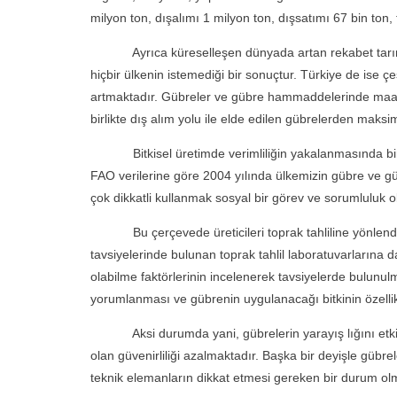
milyon ton, dışalımı 1 milyon ton, dışsatımı 67 bin ton, 
Ayrıca küreselleşen dünyada artan rekabet tarımsal 
hiçbir ülkenin istemediği bir sonuçtur. Türkiye de ise ç
artmaktadır. Gübreler ve gübre hammaddelerinde maale
birlikte dış alım yolu ile elde edilen gübrelerden mak
Bitkisel üretimde verimliliğin yakalanmasında bir ço
FAO verilerine göre 2004 yılında ülkemizin gübre ve gü
çok dikkatli kullanmak sosyal bir görev ve sorumluluk ol
Bu çerçevede üreticileri toprak tahliline yönlendir
tavsiyelerinde bulunan toprak tahlil laboratuvarlarına
olabilme faktörlerinin incelenerek tavsiyelerde bulunulm
yorumlanması ve gübrenin uygulanacağı bitkinin özellikl
Aksi durumda yani, gübrelerin yarayış lığını etkileyen
olan güvenirliliği azalmaktadır. Başka bir deyişle gübre
teknik elemanların dikkat etmesi gereken bir durum olm