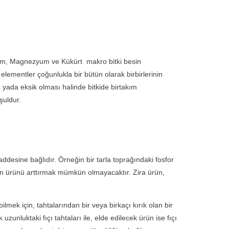
iyum, Magnezyum ve Kükürt makro bitki besin
 elementler çoğunlukla bir bütün olarak birbirlerinin
z yada eksik olması halinde bitkide birtakım
şuldur.
sine bağlıdır. Örneğin bir tarla toprağındaki fosfor
lsin ürünü arttırmak mümkün olmayacaktır. Zira ürün,
mek için, tahtalarından bir veya birkaçı kırık olan bir
 uzunluktaki fıçı tahtaları ile, elde edilecek ürün ise fıçı