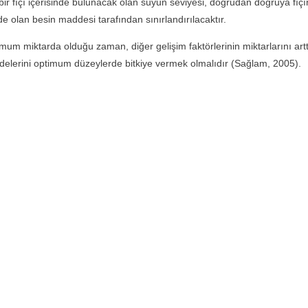
tip bir fıçı içerisinde bulunacak olan suyun seviyesi, doğrudan doğruya fıç
de olan besin maddesi tarafından sınırlandırılacaktır.
 miktarda olduğu zaman, diğer gelişim faktörlerinin miktarlarını arttı
delerini optimum düzeylerde bitkiye vermek olmalıdır (Sağlam, 2005).