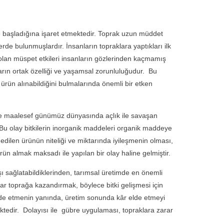
e başladığına işaret etmektedir. Toprak uzun müddet
rde bulunmuşlardır. İnsanların topraklara yaptıkları ilk
olan müspet etkileri insanların gözlerinden kaçmamış
ların ortak özelliği ve yaşamsal zorunluluğudur. Bu
rün alınabildiğini bulmalarında önemli bir etken
e maalesef günümüz dünyasında açlık ile savaşan
 Bu olay bitkilerin inorganik maddeleri organik maddeye
dilen ürünün niteliği ve miktarında iyileşmenin olması,
n almak maksadı ile yapılan bir olay haline gelmiştir.
 sağlatabildiklerinden, tarımsal üretimde en önemli
rar toprağa kazandırmak, böylece bitki gelişmesi için
 elde etmenin yanında, üretim sonunda kâr elde etmeyi
ktedir. Dolayısı ile gübre uygulaması, topraklara zarar