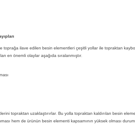
yıpları
oprağa ilave edilen besin elementleri çeşitli yollar ile topraktan kaybol
an en önemli olaylar aşağıda sıralanmıştır.
şması
i topraktan uzaklaştırırlar. Bu yolla topraktan kaldırılan besin eleme
n alınması hem de ürünün besin elementi kapsamının yüksek olması durum