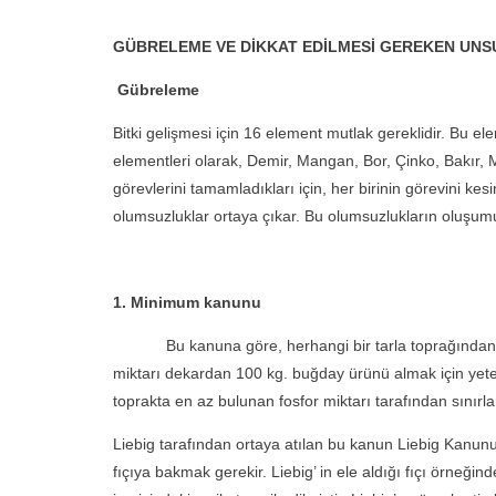
GÜBRELEME VE DİKKAT EDİLMESİ GEREKEN UN
Gübreleme
Bitki gelişmesi için 16 element mutlak gereklidir. Bu
elementleri olarak, Demir, Mangan, Bor, Çinko, Bakır, Mo
görevlerini tamamladıkları için, her birinin görevini ke
olumsuzluklar ortaya çıkar. Bu olumsuzlukların oluşumu
1. Minimum kanunu
Bu kanuna göre, herhangi bir tarla toprağından elde 
miktarı dekardan 100 kg. buğday ürünü almak için yeterl
toprakta en az bulunan fosfor miktarı tarafından sınırlan
Liebig tarafından ortaya atılan bu kanun Liebig Kanunu v
fıçıya bakmak gerekir. Liebig’ in ele aldığı fıçı örneğinde