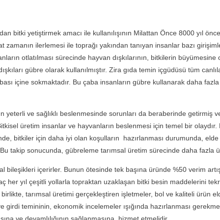
bitki yetiştirmek amacı ile kullanılışının Milattan Önce 8000 yıl önc
at zamanın ilerlemesi ile toprağı yakından tanıyan insanlar bazı girişimle
arın otlatılması sürecinde hayvan dışkılarının, bitkilerin büyümesine 
şkıları gübre olarak kullanılmıştır. Zira gıda temin içgüdüsü tüm canlı
sı içine sokmaktadır. Bu çaba insanların gübre kullanarak daha fazla ü
rli ve sağlıklı beslenmesinde sorunları da beraberinde getirmiş v
kisel üretim insanlar ve hayvanların beslenmesi için temel bir olaydır.
e, bitkiler için daha iyi olan koşulların hazırlanması durumunda, elde e
 Bu takip sonucunda, gübreleme tarımsal üretim sürecinde daha fazla ürü
leşikleri içerirler. Bunun ötesinde tek başına üründe %50 verim artışı
her yıl çeşitli yollarla topraktan uzaklaşan bitki besin maddelerini tek
rlikte, tarımsal üretimi gerçekleştiren işletmeler, bol ve kaliteli ürün
e girdi temininin, ekonomik incelemeler ışığında hazırlanması gerekme
asına ve devamlılığının sağlanmasına hizmet etmelidir.