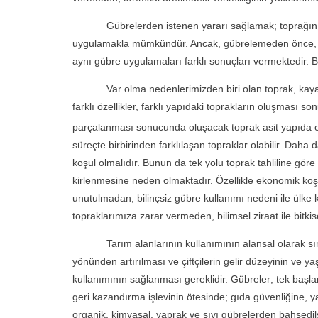
Gübrelerden istenen yararı sağlamak; toprağın ve bi
uygulamakla mümkündür. Ancak, gübrelemeden önce, bitk
aynı gübre uygulamaları farklı sonuçları vermektedir. 
Var olma nedenlerimizden biri olan toprak, kayaları
farklı özellikler, farklı yapıdaki toprakların oluşması 
parçalanması sonucunda oluşacak toprak asit yapıda olac
süreçte birbirinden farklılaşan topraklar olabilir. Dah
koşul olmalıdır. Bunun da tek yolu toprak tahliline gör
kirlenmesine neden olmaktadır. Özellikle ekonomik koşu
unutulmadan, bilinçsiz gübre kullanımı nedeni ile ülke k
topraklarımıza zarar vermeden, bilimsel ziraat ile bitkis
Tarım alanlarının kullanımının alansal olarak sınırına 
yönünden artırılması ve çiftçilerin gelir düzeyinin ve ya
kullanımının sağlanması gereklidir. Gübreler; tek başla
geri kazandırma işlevinin ötesinde; gıda güvenliğine, 
organik, kimyasal, yaprak ve sıvı gübrelerden bahsedilse