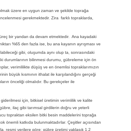
 olmak üzere en uygun zaman ve şekilde toprağa
ncelenmesi gerekmektedir. Zira farklı topraklarda,
süreç bir yandan da devam etmektedir. Ana kayadaki
miktarı %65 den fazla ise, bu ana kayanın ayrışması ve
labileceği gibi, oluşumda aynı olup ta, sonrasındaki
ndaki durumlarının bilinmesi durumu, gübreleme için ön
plar, verimlilikte düşüş ve en önemlisi topraklarımızın
in büyük kısmının ithalat ile karşılandığını gerçeği
arın önceliği olmalıdır. Bu gerekçeler ile
ilmesi için, bitkisel üretimin verimlilik ve kalite
übre, ilaç gibi tarımsal girdilerin doğru ve yeterli
ucu topraktan eksilen bitki besin maddelerini toprağa
çok önemli katkıda bulunmaktadırlar. Çeşitler açısından
la, resmi verilere göre; gübre üretimi yaklaşık 1.2