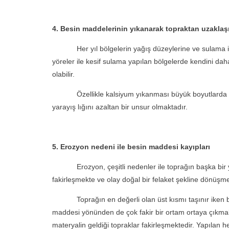
4. Besin maddelerinin yıkanarak topraktan uzakla
Her yıl bölgelerin yağış düzeylerine ve sulama imkân
yöreler ile kesif sulama yapılan bölgelerde kendini dah
olabilir.
Özellikle kalsiyum yıkanması büyük boyutlarda olmak
yarayış lığını azaltan bir unsur olmaktadır.
5. Erozyon nedeni ile besin maddesi kayıpları
Erozyon, çeşitli nedenler ile toprağın başka bir yere
fakirleşmekte ve olay doğal bir felaket şekline dönüşme
Toprağın en değerli olan üst kısmı taşınır iken bu ar
maddesi yönünden de çok fakir bir ortam ortaya çıkmakt
materyalin geldiği topraklar fakirleşmektedir. Yapılan