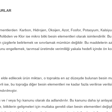
SURLAR
 elementlerden Karbon, Hidrojen, Oksijen, Azot, Fosfor, Potasyum, Kals
libden ve Klor ise mikro bitki besin elementleri olarak isimlendirilir. Bu
sin çizgilerle belirlemek ve sınırlamak mümkün değildir. Bu maddelerin a
nu engellemek, tarımsal üretimde verimliliği yakala hedefi içinde ön ko
edilecek ürün miktarı, o toprakta en az düzeyde bulunan besin madde
i ise, bu toprağa diğer besin elementleri ne kadar fazla verilirse veri
dırılmıştır.
e / veya fıçı kanunu olarak da adlandırılır. Bu kanunu daha iyi anlayabil
, bitkilerin gelişmeleri için mutlaka gerekli olan besin elementleri değişik